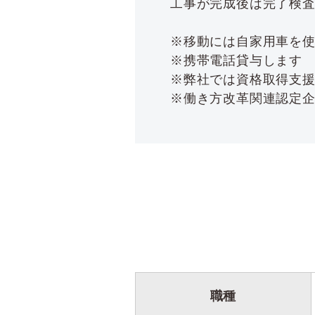
工事が完成後は完了検
※移動には自家用車を
※携帯電話貸与します
※弊社では資格取得支
※働き方改革関連認定
職種