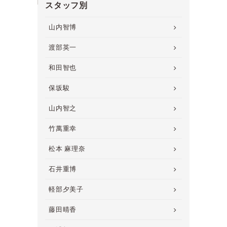
スタッフ別
山内智博
渡部英一
和田智也
保坂駿
山内智之
竹萬重幸
松本 麻理奈
石井重博
軽部夕美子
藤田晴香