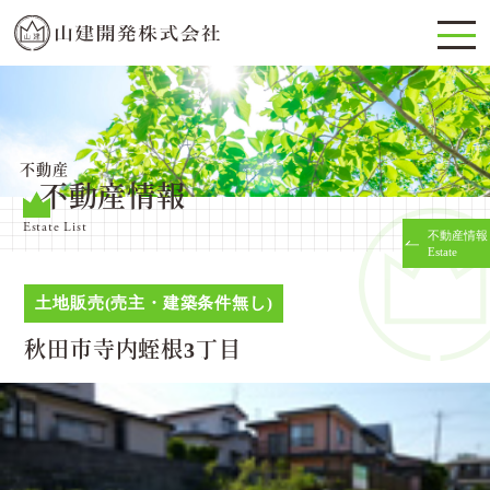
不動産
不動産情報
Estate List
不動産情報
Estate
土地販売(売主・建築条件無し)
秋田市寺内蛭根3丁目