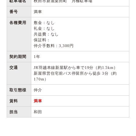
駐車場名
秋田市新屋栗田町 月極駐車場
番号
満車
各種費用
敷金：なし
礼金：なし
共益費：なし
保証料：
仲介手数料：3,300円
契約期間
1年
交通
JR羽越本線新屋駅から車で19分（約1.5km）
新屋県営住宅前バス停留所から徒歩 3分（約
170m）
取引態様
仲介
賃料
満車
担当
和田