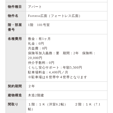
物件種目
アパート
物件名
Fortress広面（フォートレス広面）
階・部屋
1階 101号室
番号
各種費用
敷金：有1ヶ月
礼金：0円
共益費：0円
保険等加入義務：要 期間：2年 保険料：
20,000円
仲介手数料：0円
くらし安心サポート：年額5,500円
駐車場料金：4,400円／月
※駐車場は６世帯中４世帯となります
契約期間
２年
建物構造
木造2階建
間取り
１階：１Ｋ（洋室6.2帖） ２階：１Ｋ（7.1
帖）