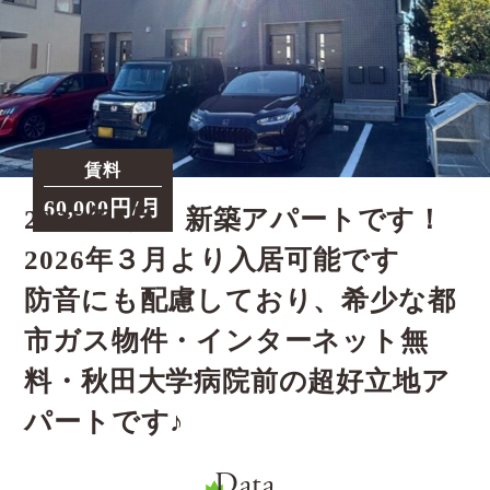
賃料
60,000円/月
2025年1月 新築アパートです！
2026年３月より入居可能です
防音にも配慮しており、希少な都
市ガス物件・インターネット無
料・秋田大学病院前の超好立地ア
パートです♪
Data