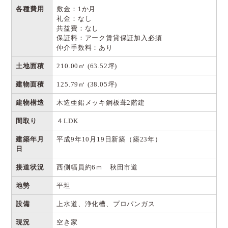
各種費用
敷金：1か月
礼金：なし
共益費：なし
保証料：アーク賃貸保証加入必須
仲介手数料：あり
土地面積
210.00㎡ (63.52坪)
建物面積
125.79㎡ (38.05坪)
建物構造
木造亜鉛メッキ鋼板葺2階建
間取り
４LDK
建築年月
平成9年10月19日新築（築23年）
日
接道状況
西側幅員約6ｍ 秋田市道
地勢
平坦
設備
上水道、浄化槽、プロパンガス
現況
空き家