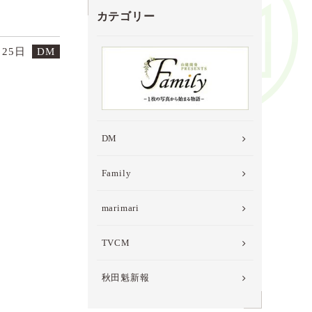
カテゴリー
月25日
DM
DM
Family
marimari
TVCM
秋田魁新報