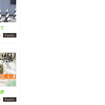
けて
日
Family
場所
日
Family