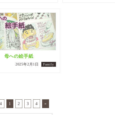
57 母への絵手紙
2025年2月1日
Family
 4
1
2
3
4
»