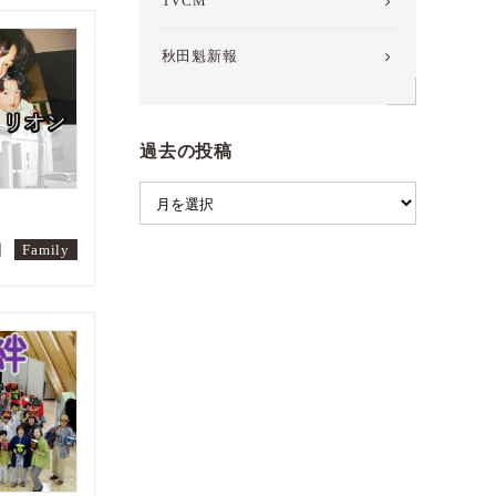
TVCM
秋田魁新報
過去の投稿
道
日
Family