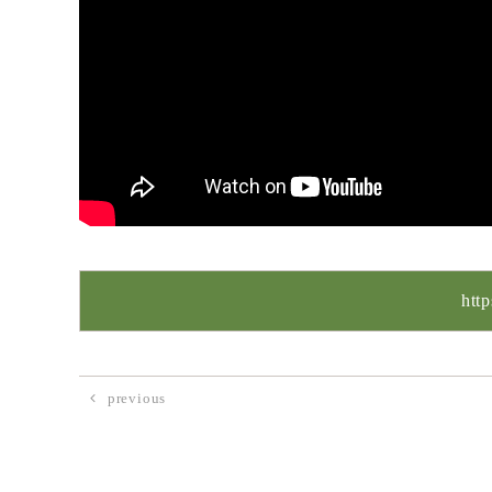
htt
previous