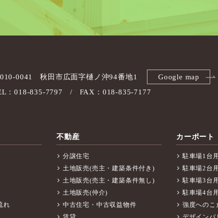
010-0041
秋田市広面字樋ノ沖94番地1
Google map
EL：018-835-7797
FAX：018-835-7177
不動産
カーポート
分譲住宅
駐車場1台
土地販売(売主・建築条件付き)
駐車場2台
土地販売(売主・建築条件無し)
駐車場3台
土地販売(仲介)
駐車場4台
流れ
中古住宅・中古収益物件
強度へのこ
賃貸
デザインバ