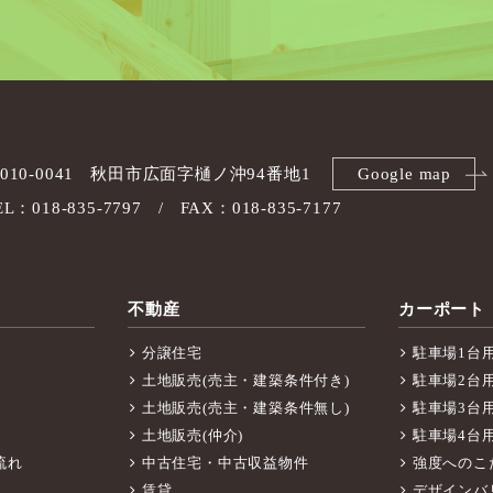
010-0041
秋田市広面字樋ノ沖94番地1
Google map
EL：018-835-7797
FAX：018-835-7177
不動産
カーポート
分譲住宅
駐車場1台
土地販売(売主・建築条件付き)
駐車場2台
土地販売(売主・建築条件無し)
駐車場3台
土地販売(仲介)
駐車場4台
流れ
中古住宅・中古収益物件
強度へのこ
賃貸
デザインバ