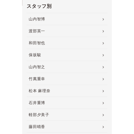
スタッフ別
山内智博
渡部英一
和田智也
保坂駿
山内智之
竹萬重幸
松本 麻理奈
石井重博
軽部夕美子
藤田晴香