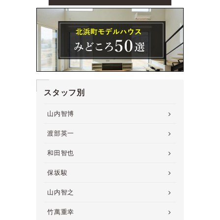
スタッフ別
山内智博
渡部英一
和田智也
保坂駿
山内智之
竹萬重幸