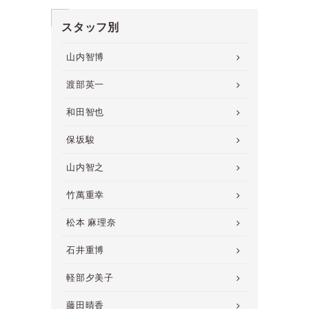
スタッフ別
山内智博
渡部英一
和田智也
保坂駿
山内智之
竹萬重幸
松本 麻理奈
石井重博
軽部夕美子
藤田晴香