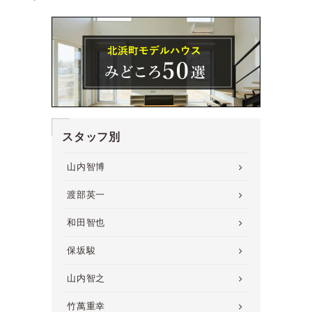
スタッフ別
山内智博
渡部英一
和田智也
保坂駿
山内智之
竹萬重幸