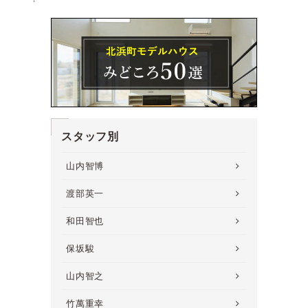
スタッフ別
山内智博
渡部英一
和田智也
保坂駿
山内智之
竹萬重幸