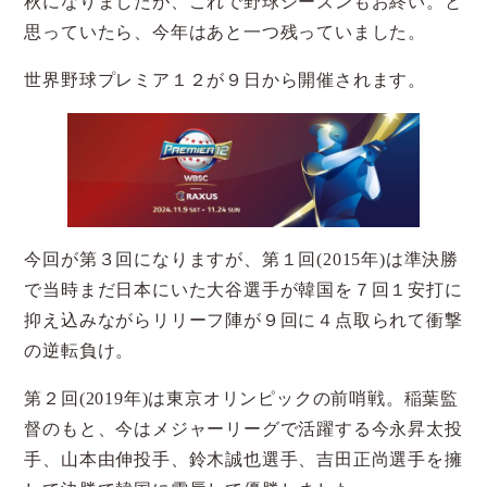
秋になりましたが、これで野球シーズンもお終い。と
思っていたら、今年はあと一つ残っていました。
世界野球プレミア１２が９日から開催されます。
今回が第３回になりますが、第１回(2015年)は準決勝
で当時まだ日本にいた大谷選手が韓国を７回１安打に
抑え込みながらリリーフ陣が９回に４点取られて衝撃
の逆転負け。
第２回(2019年)は東京オリンピックの前哨戦。稲葉監
督のもと、今はメジャーリーグで活躍する今永昇太投
手、山本由伸投手、鈴木誠也選手、吉田正尚選手を擁