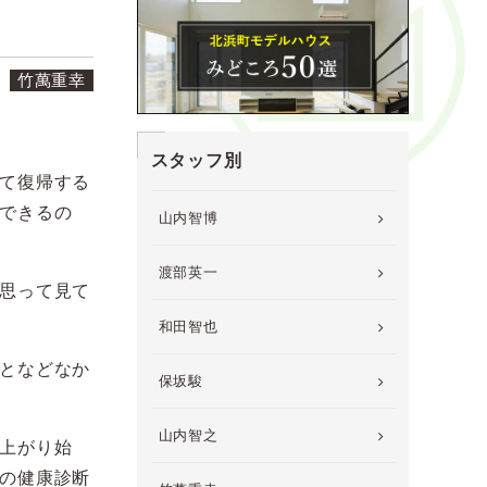
日
竹萬重幸
スタッフ別
て復帰する
できるの
山内智博
渡部英一
思って見て
和田智也
となどなか
保坂駿
山内智之
上がり始
の健康診断