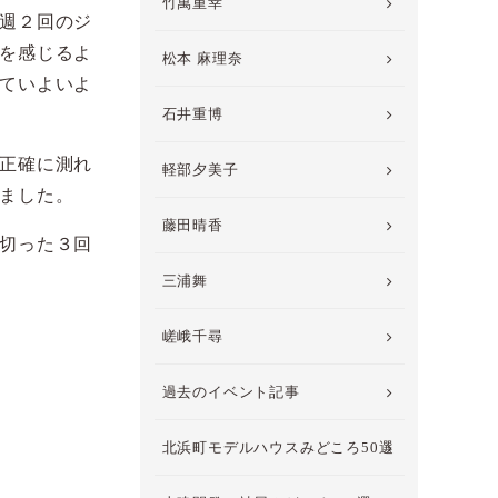
竹萬重幸
週２回のジ
を感じるよ
松本 麻理奈
ていよいよ
石井重博
正確に測れ
軽部夕美子
ました。
藤田晴香
切った３回
三浦舞
嵯峨千尋
過去のイベント記事
北浜町モデルハウスみどころ50選