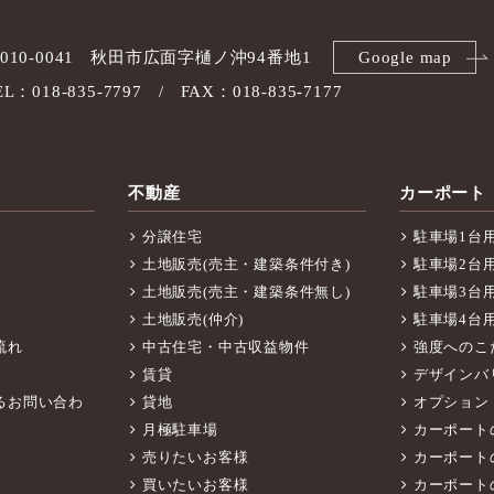
010-0041
秋田市広面字樋ノ沖94番地1
Google map
EL：018-835-7797
FAX：018-835-7177
不動産
カーポート
分譲住宅
駐車場1台
土地販売(売主・建築条件付き)
駐車場2台
土地販売(売主・建築条件無し)
駐車場3台
土地販売(仲介)
駐車場4台
流れ
中古住宅・中古収益物件
強度へのこ
賃貸
デザインバ
るお問い合わ
貸地
オプション
月極駐車場
カーポート
売りたいお客様
カーポート
買いたいお客様
カーポート