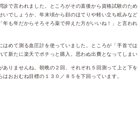
問診で言われました。ところがその直後から資格試験のため
せいでしょうか、年末頃から顔のほてりや軽い立ち眩みなど
「年も年だからそろそろ薬で抑えた方がいいね！」と言われ
にはめて測る血圧計を使っていました。ところが「手首では
れて新たに楽天でポチっと購入。思わぬ出費となってしまい
がありませんね。朝晩の２回、それぞれ５回測って上と下を
らはおおむね目標の１３０／８５を下回っています。