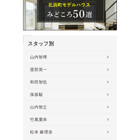
スタッフ別
山内智博
渡部英一
和田智也
保坂駿
山内智之
竹萬重幸
松本 麻理奈