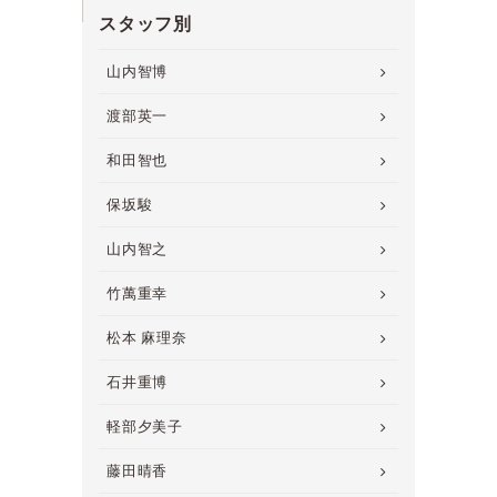
スタッフ別
山内智博
渡部英一
和田智也
保坂駿
山内智之
竹萬重幸
松本 麻理奈
石井重博
軽部夕美子
藤田晴香