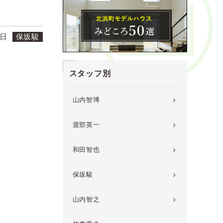
8日
保坂駿
スタッフ別
山内智博
渡部英一
和田智也
保坂駿
山内智之