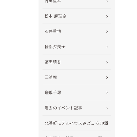
竹萬重幸
松本 麻理奈
石井重博
軽部夕美子
藤田晴香
三浦舞
嵯峨千尋
過去のイベント記事
北浜町モデルハウスみどころ50選