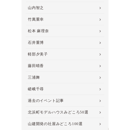
山内智之
竹萬重幸
松本 麻理奈
石井重博
軽部夕美子
藤田晴香
三浦舞
嵯峨千尋
過去のイベント記事
北浜町モデルハウスみどころ50選
山建開発の社屋みどころ100選