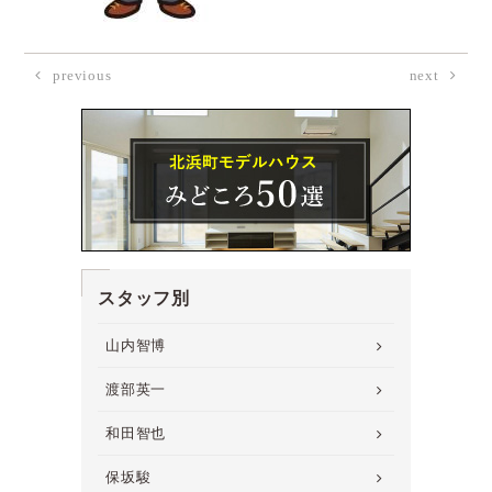
previous
next
スタッフ別
山内智博
渡部英一
和田智也
保坂駿