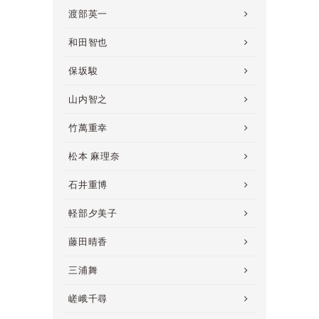
渡部英一
和田智也
保坂駿
山内智之
竹萬重幸
松本 麻理奈
石井重博
軽部夕美子
藤田晴香
三浦舞
嵯峨千尋