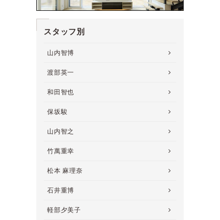
スタッフ別
山内智博
渡部英一
和田智也
保坂駿
山内智之
竹萬重幸
松本 麻理奈
石井重博
軽部夕美子