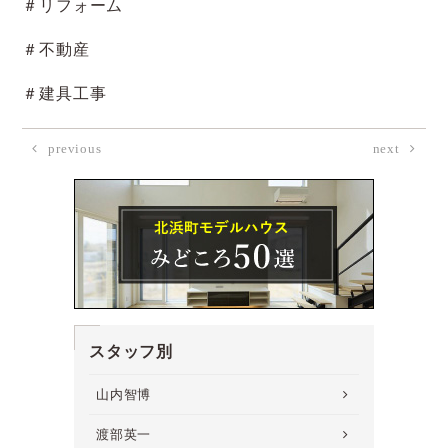
＃リフォーム
＃不動産
＃建具工事
previous
next
スタッフ別
山内智博
渡部英一