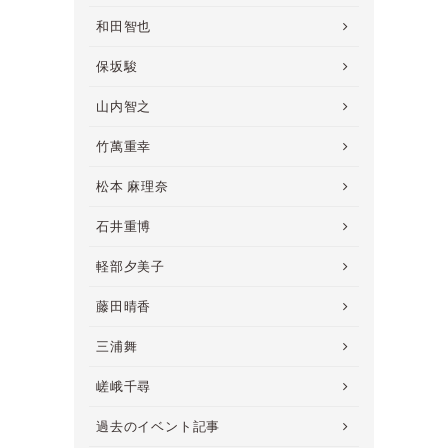
和田智也
保坂駿
山内智之
竹萬重幸
松本 麻理奈
石井重博
軽部夕美子
藤田晴香
三浦舞
嵯峨千尋
過去のイベント記事