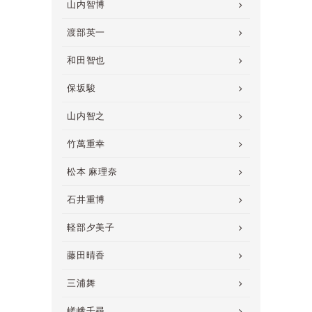
山内智博
渡部英一
和田智也
保坂駿
山内智之
竹萬重幸
松本 麻理奈
石井重博
軽部夕美子
藤田晴香
三浦舞
嵯峨千尋