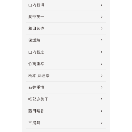
山内智博
渡部英一
和田智也
保坂駿
山内智之
竹萬重幸
松本 麻理奈
石井重博
軽部夕美子
藤田晴香
三浦舞