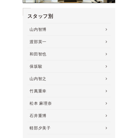
スタッフ別
山内智博
渡部英一
和田智也
保坂駿
山内智之
竹萬重幸
松本 麻理奈
石井重博
軽部夕美子