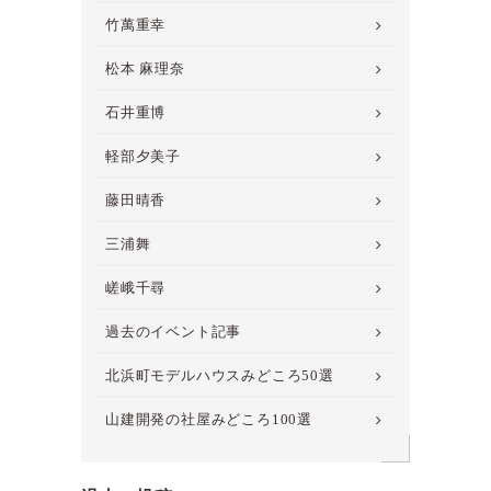
竹萬重幸
松本 麻理奈
石井重博
軽部夕美子
藤田晴香
三浦舞
嵯峨千尋
過去のイベント記事
北浜町モデルハウスみどころ50選
山建開発の社屋みどころ100選