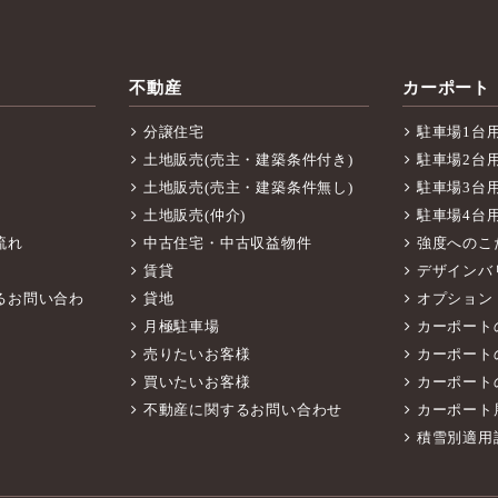
不動産
カーポート
分譲住宅
駐車場1台
土地販売(売主・建築条件付き)
駐車場2台
土地販売(売主・建築条件無し)
駐車場3台
土地販売(仲介)
駐車場4台
流れ
中古住宅・中古収益物件
強度へのこ
賃貸
デザインバ
るお問い合わ
貸地
オプション
月極駐車場
カーポート
売りたいお客様
カーポート
買いたいお客様
カーポート
不動産に関するお問い合わせ
カーポート
積雪別適用