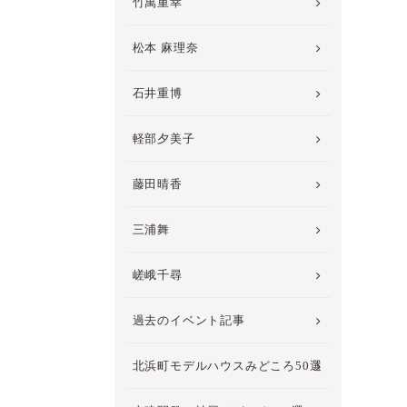
竹萬重幸
松本 麻理奈
石井重博
軽部夕美子
藤田晴香
三浦舞
嵯峨千尋
過去のイベント記事
北浜町モデルハウスみどころ50選