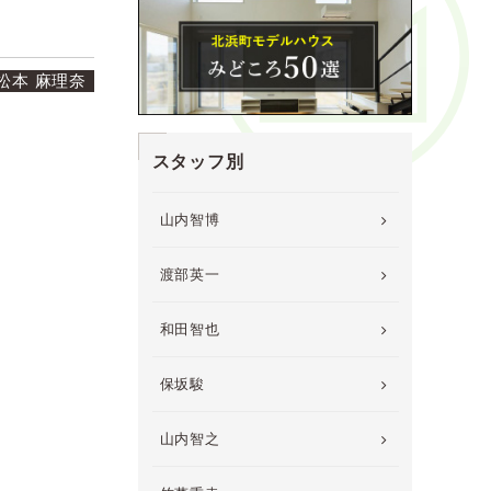
松本 麻理奈
スタッフ別
山内智博
渡部英一
和田智也
保坂駿
山内智之