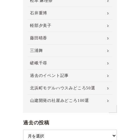
松本 麻理奈
石井重博
軽部夕美子
藤田晴香
三浦舞
嵯峨千尋
過去のイベント記事
北浜町モデルハウスみどころ50選
山建開発の社屋みどころ100選
過去の投稿