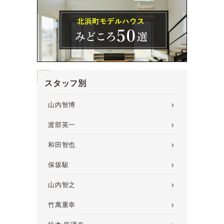
スタッフ別
山内智博
渡部英一
和田智也
保坂駿
山内智之
竹萬重幸