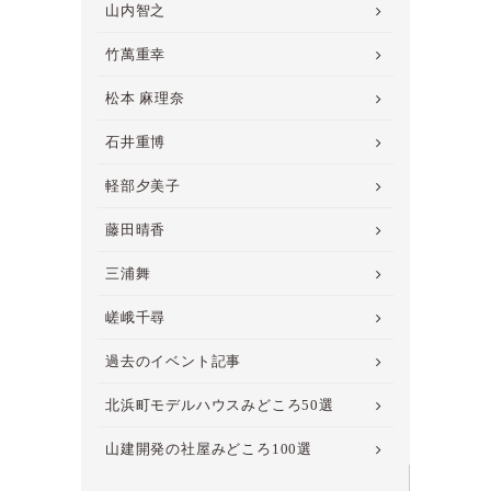
山内智之
竹萬重幸
松本 麻理奈
石井重博
軽部夕美子
藤田晴香
三浦舞
嵯峨千尋
過去のイベント記事
北浜町モデルハウスみどころ50選
山建開発の社屋みどころ100選