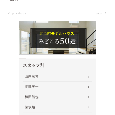
previous
next
スタッフ別
山内智博
渡部英一
和田智也
保坂駿