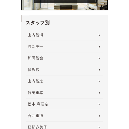
スタッフ別
山内智博
渡部英一
和田智也
保坂駿
山内智之
竹萬重幸
松本 麻理奈
石井重博
軽部夕美子