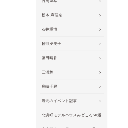
竹萬重幸
松本 麻理奈
石井重博
軽部夕美子
藤田晴香
三浦舞
嵯峨千尋
過去のイベント記事
北浜町モデルハウスみどころ50選