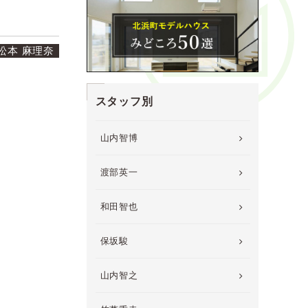
松本 麻理奈
スタッフ別
山内智博
渡部英一
和田智也
保坂駿
山内智之