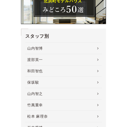
スタッフ別
山内智博
渡部英一
和田智也
保坂駿
山内智之
竹萬重幸
松本 麻理奈