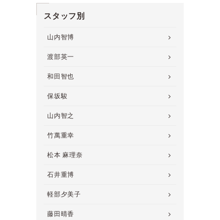
スタッフ別
山内智博
渡部英一
和田智也
保坂駿
山内智之
竹萬重幸
松本 麻理奈
石井重博
軽部夕美子
藤田晴香