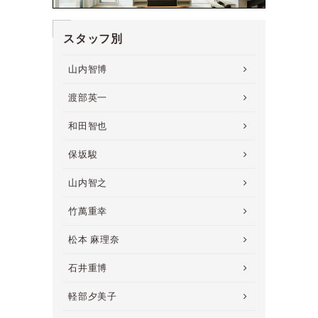
スタッフ別
山内智博
渡部英一
和田智也
保坂駿
山内智之
竹萬重幸
松本 麻理奈
石井重博
軽部夕美子