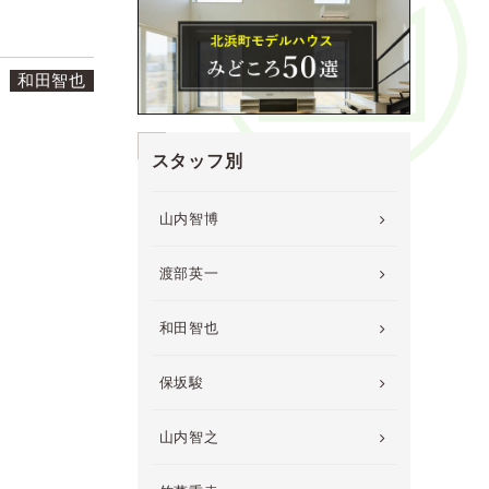
日
和田智也
スタッフ別
山内智博
渡部英一
和田智也
保坂駿
山内智之