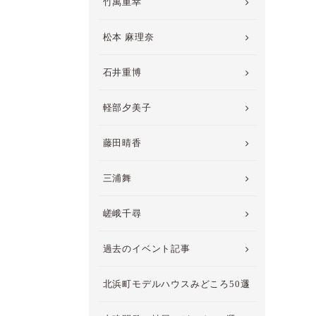
竹萬重幸
松本 麻理奈
石井重博
軽部夕美子
藤田晴香
三浦舞
嵯峨千尋
過去のイベント記事
北浜町モデルハウスみどころ50選