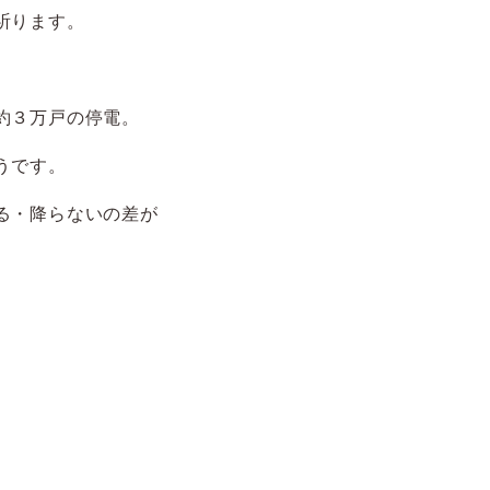
祈ります。
約３万戸の停電。
うです。
る・降らないの差が