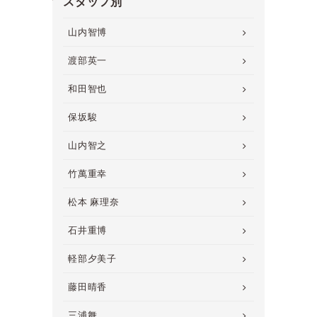
スタッフ別
山内智博
渡部英一
和田智也
保坂駿
山内智之
竹萬重幸
松本 麻理奈
石井重博
軽部夕美子
藤田晴香
三浦舞