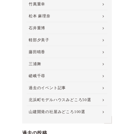
竹萬重幸
松本 麻理奈
石井重博
軽部夕美子
藤田晴香
三浦舞
嵯峨千尋
過去のイベント記事
北浜町モデルハウスみどころ50選
山建開発の社屋みどころ100選
過去の投稿