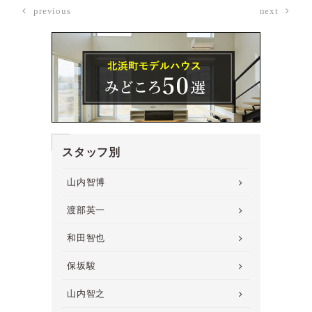
previous
next
スタッフ別
山内智博
渡部英一
和田智也
保坂駿
山内智之