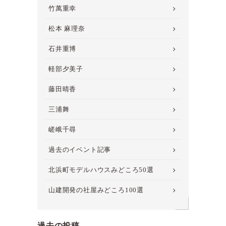
竹萬重幸
松本 麻理奈
石井重博
軽部夕美子
藤田晴香
三浦舞
嵯峨千尋
過去のイベント記事
北浜町モデルハウスみどころ50選
山建開発の社屋みどころ100選
過去の投稿