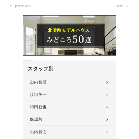
previous
next
スタッフ別
山内智博
渡部英一
和田智也
保坂駿
山内智之