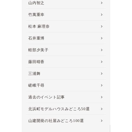
山内智之
竹萬重幸
松本 麻理奈
石井重博
軽部夕美子
藤田晴香
三浦舞
嵯峨千尋
過去のイベント記事
北浜町モデルハウスみどころ50選
山建開発の社屋みどころ100選