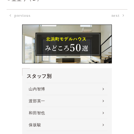
previous
next
スタッフ別
山内智博
渡部英一
和田智也
保坂駿