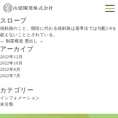
スロープ
傾斜路のこと。階段に代わる傾斜路は基準法では勾配1/8を
超えないこととされている。
←
制震構造
墨出し
→
投
アーカイブ
稿
2022年12月
ナ
2022年10月
2022年8月
ビ
2022年7月
ゲ
ー
カテゴリー
インフォメーション
シ
未分類
ョ