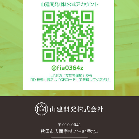
山建開発株式会社
〒010-0041
秋田市広面字樋ノ沖94番地1