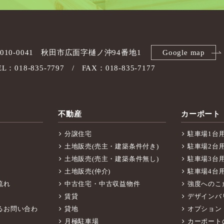
010-0041
秋田市広面字樋ノ沖94番地1
Google map
EL：018-835-7797
FAX：018-835-7177
不動産
カーポート
分譲住宅
駐車場1台
土地販売(売主・建築条件付き)
駐車場2台
土地販売(売主・建築条件無し)
駐車場3台
土地販売(仲介)
駐車場4台
流れ
中古住宅・中古収益物件
強度へのこ
賃貸
デザインバ
るお問い合わ
貸地
オプション
月極駐車場
カーポート