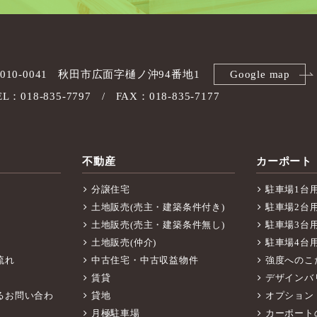
010-0041
秋田市広面字樋ノ沖94番地1
Google map
EL：018-835-7797
FAX：018-835-7177
不動産
カーポート
分譲住宅
駐車場1台
土地販売(売主・建築条件付き)
駐車場2台
土地販売(売主・建築条件無し)
駐車場3台
土地販売(仲介)
駐車場4台
流れ
中古住宅・中古収益物件
強度へのこ
賃貸
デザインバ
るお問い合わ
貸地
オプション
月極駐車場
カーポート