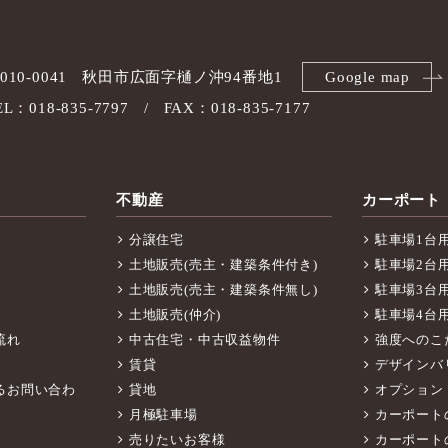
010-0041
秋田市広面字樋ノ沖94番地1
Google map
EL：018-835-7797
FAX：018-835-7177
不動産
カーポート
分譲住宅
駐車場1台
土地販売(売主・建築条件付き)
駐車場2台
土地販売(売主・建築条件無し)
駐車場3台
土地販売(仲介)
駐車場4台
流れ
中古住宅・中古収益物件
強度へのこ
賃貸
デザインバ
るお問い合わ
貸地
オプション
月極駐車場
カーポート
売りたいお客様
カーポート