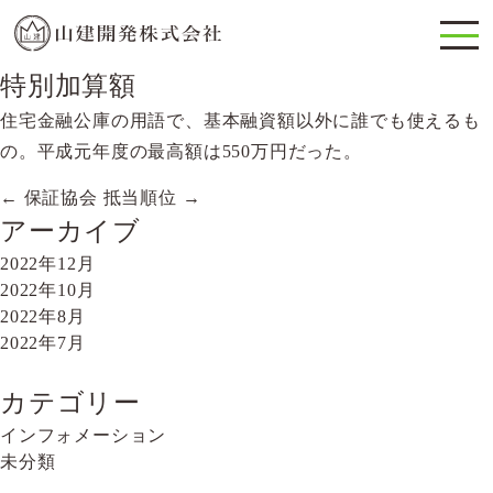
特別加算額
住宅金融公庫の用語で、基本融資額以外に誰でも使えるも
の。平成元年度の最高額は550万円だった。
←
保証協会
抵当順位
→
投
アーカイブ
稿
2022年12月
ナ
2022年10月
2022年8月
ビ
2022年7月
ゲ
ー
カテゴリー
インフォメーション
シ
未分類
ョ