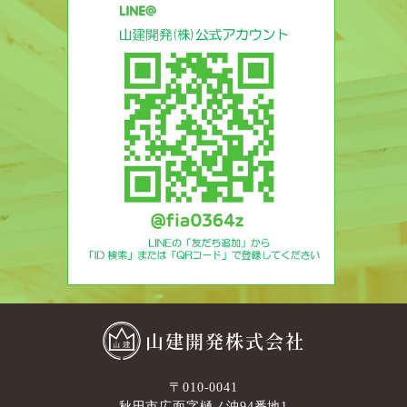
山建開発株式会社
〒010-0041
秋田市広面字樋ノ沖94番地1