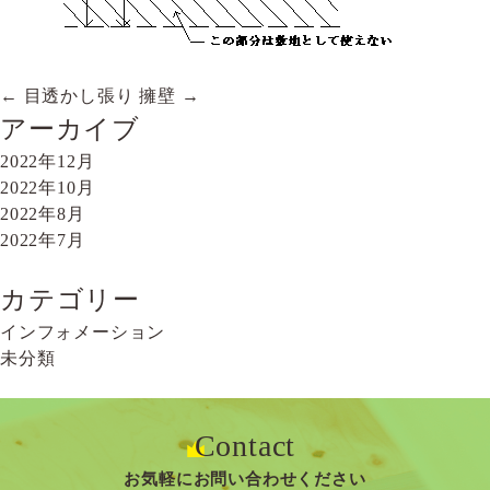
←
目透かし張り
擁壁
→
投
アーカイブ
稿
2022年12月
ナ
2022年10月
2022年8月
ビ
2022年7月
ゲ
ー
カテゴリー
インフォメーション
シ
未分類
ョ
ン
Contact
お気軽にお問い合わせください