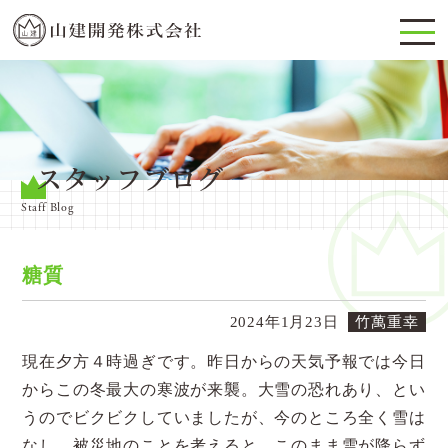
スタッフブログ
Staff Blog
糖質
2024年1月23日
竹萬重幸
現在夕方４時過ぎです。昨日からの天気予報では今日
からこの冬最大の寒波が来襲。大雪の恐れあり、とい
うのでビクビクしていましたが、今のところ全く雪は
なし。被災地のことを考えると、このまま雪が降らず