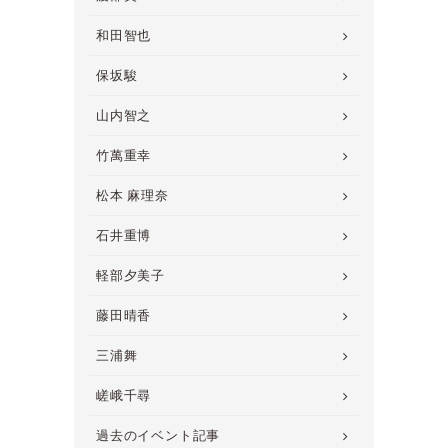
和田智也
保坂駿
山内智之
竹萬重幸
松本 麻理奈
石井重博
軽部夕美子
藤田晴香
三浦舞
嵯峨千尋
過去のイベント記事