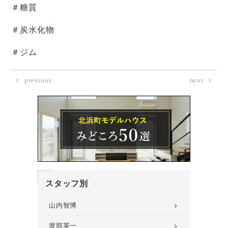
＃糖質
＃炭水化物
＃ジム
previous
next
スタッフ別
山内智博
渡部英一