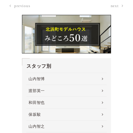
previous
next
スタッフ別
山内智博
渡部英一
和田智也
保坂駿
山内智之