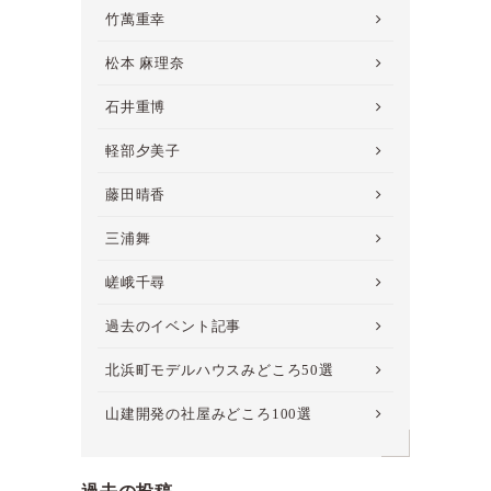
竹萬重幸
松本 麻理奈
石井重博
軽部夕美子
藤田晴香
三浦舞
嵯峨千尋
過去のイベント記事
北浜町モデルハウスみどころ50選
山建開発の社屋みどころ100選