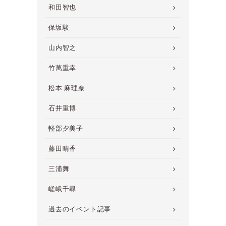
和田智也
保坂駿
山内智之
竹萬重幸
松本 麻理奈
石井重博
軽部夕美子
藤田晴香
三浦舞
嵯峨千尋
過去のイベント記事