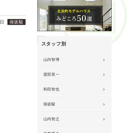
5日
保坂駿
スタッフ別
山内智博
渡部英一
和田智也
保坂駿
山内智之