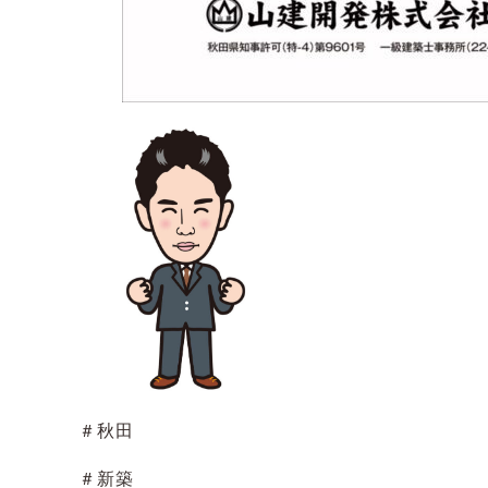
＃秋田
＃新築