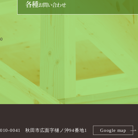
各種
お問い合わせ
0
010-0041
秋田市広面字樋ノ沖94番地1
Google map