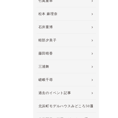
竹萬重幸
松本 麻理奈
石井重博
軽部夕美子
藤田晴香
三浦舞
嵯峨千尋
過去のイベント記事
北浜町モデルハウスみどころ50選